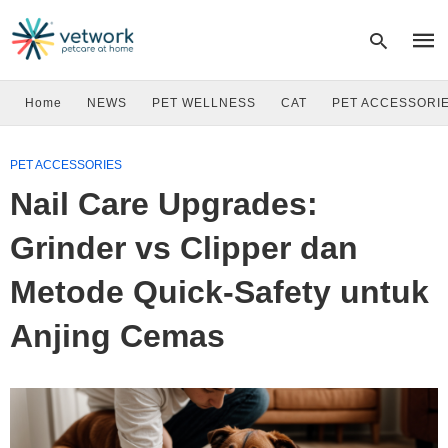
Home
NEWS
PET WELLNESS
CAT
PET ACCESSORI
Type
PET ACCESSORIES
your
sear
Nail Care Upgrades:
quer
and
hit
Grinder vs Clipper dan
enter
Metode Quick-Safety untuk
Anjing Cemas