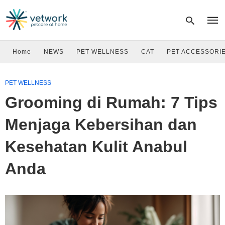
Home
NEWS
PET WELLNESS
CAT
PET ACCESSORI
Type
PET WELLNESS
your
sear
Grooming di Rumah: 7 Tips
quer
and
hit
Menjaga Kebersihan dan
enter
Kesehatan Kulit Anabul
Anda